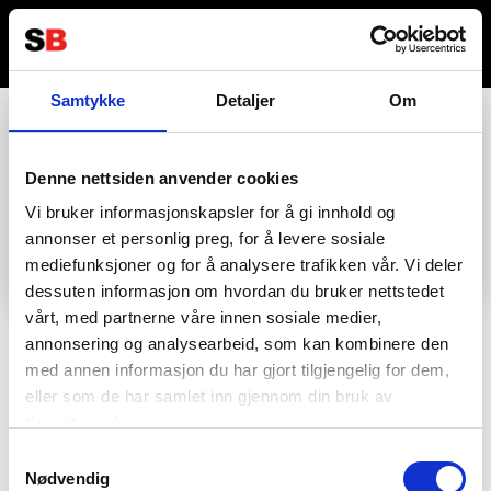
Samtykke
Detaljer
Om
Denne nettsiden anvender cookies
Vi bruker informasjonskapsler for å gi innhold og
annonser et personlig preg, for å levere sosiale
mediefunksjoner og for å analysere trafikken vår. Vi deler
dessuten informasjon om hvordan du bruker nettstedet
vårt, med partnerne våre innen sosiale medier,
annonsering og analysearbeid, som kan kombinere den
med annen informasjon du har gjort tilgjengelig for dem,
Kontakta oss
Information
eller som de har samlet inn gjennom din bruk av
tjenestene deres.
036122078
Information för återförsäljare
Samtykkevalg
Nødvendig
Källebacksvägen 2B, 554 75 Jönköping,
Hållbarhet och samhällsansvar