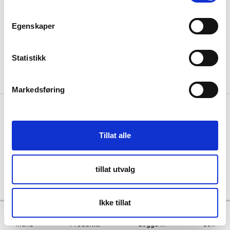
Sweden
Integritet
info@skanbatt.se
Corporate Registration Number: 559460-1741
Egenskaper
Anställda
Försäljnings- och leveransvillkor
Statistikk
Markedsføring
Copyright © Skandinavisk Batteriimport Sverige AB, 2026
Tillat alle
Powered By
Telaris
tillat utvalg
Ikke tillat
Menu
Produkter
Logga in
Sök