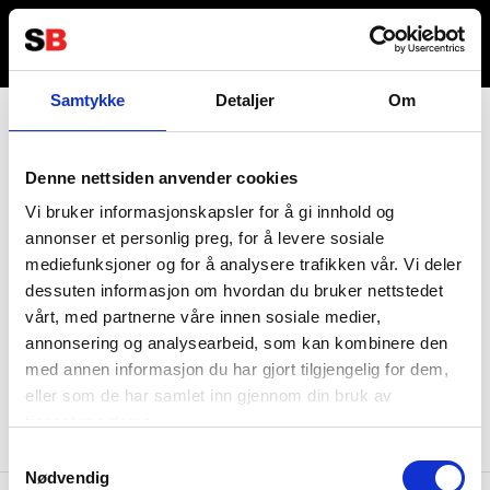
Samtykke
Detaljer
Om
Kontakta oss
Information
Denne nettsiden anvender cookies
Vi bruker informasjonskapsler for å gi innhold og
036122078
Information för återförsäljare
annonser et personlig preg, for å levere sosiale
Källebacksvägen 2B, 554 75 Jönköping,
mediefunksjoner og for å analysere trafikken vår. Vi deler
Hållbarhet och samhällsansvar
Sweden
dessuten informasjon om hvordan du bruker nettstedet
Integritet
info@skanbatt.se
Corporate Registration Number: 559460-1741
vårt, med partnerne våre innen sosiale medier,
Anställda
annonsering og analysearbeid, som kan kombinere den
Försäljnings- och leveransvillkor
med annen informasjon du har gjort tilgjengelig for dem,
eller som de har samlet inn gjennom din bruk av
tjenestene deres.
Samtykkevalg
Nødvendig