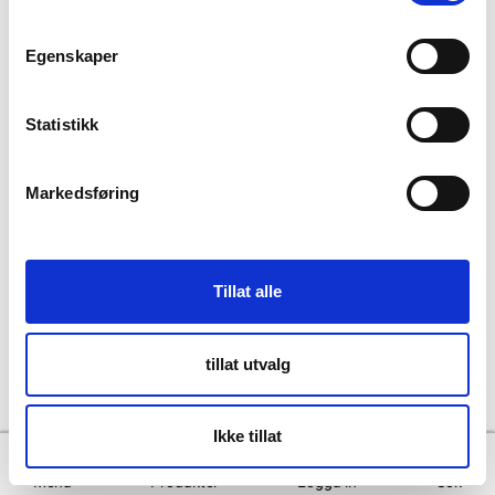
Copyright © Skandinavisk Batteriimport Sverige AB, 2026
Egenskaper
Powered By
Telaris
Statistikk
Markedsføring
Tillat alle
tillat utvalg
Ikke tillat
Menu
Produkter
Logga in
Sök