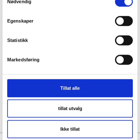
Nødvendig
036122078
Information för återförsäljare
Källebacksvägen 2B, 554 75 Jönköping,
Hållbarhet och samhällsansvar
Sweden
Egenskaper
Integritet
info@skanbatt.se
Corporate Registration Number: 559460-1741
Anställda
Statistikk
Försäljnings- och leveransvillkor
Markedsføring
Tillat alle
Copyright © Skandinavisk Batteriimport Sverige AB, 2026
tillat utvalg
Powered By
Telaris
Ikke tillat