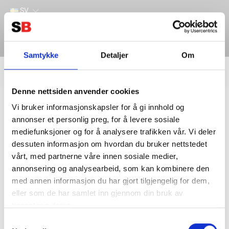
SV
Samtykke
Detaljer
Om
Filter
Lager
Denne nettsiden anvender cookies
Hem
INDUSTRI & VERKTYG
MASKINER
Vi bruker informasjonskapsler for å gi innhold og
annonser et personlig preg, for å levere sosiale
mediefunksjoner og for å analysere trafikken vår. Vi deler
dessuten informasjon om hvordan du bruker nettstedet
vårt, med partnerne våre innen sosiale medier,
annonsering og analysearbeid, som kan kombinere den
med annen informasjon du har gjort tilgjengelig for dem,
eller som de har samlet inn gjennom din bruk av
tjenestene deres.
Kontakta oss
Information
Samtykkevalg