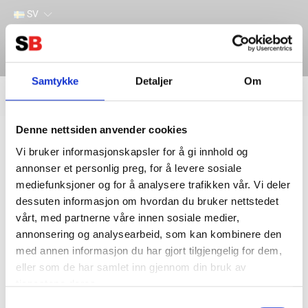
SV
Samtykke
Detaljer
Om
Filter
Lager
Denne nettsiden anvender cookies
Hem
VICTRON ENERGY
Batteri & Batteritillbehör
Batterimonitorer
SmartShunt
Vi bruker informasjonskapsler for å gi innhold og
annonser et personlig preg, for å levere sosiale
mediefunksjoner og for å analysere trafikken vår. Vi deler
dessuten informasjon om hvordan du bruker nettstedet
vårt, med partnerne våre innen sosiale medier,
annonsering og analysearbeid, som kan kombinere den
med annen informasjon du har gjort tilgjengelig for dem,
eller som de har samlet inn gjennom din bruk av
tjenestene deres.
Kontakta oss
Information
Samtykkevalg